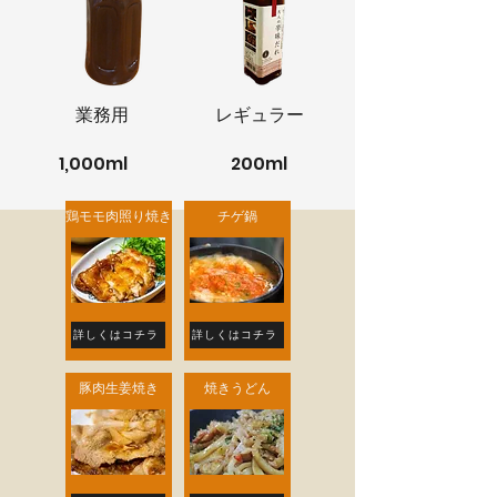
​業務用
レギュラー
1,000ml
200ml
鶏モモ肉照り焼き
チゲ鍋
詳しくはコチラ
詳しくはコチラ
豚肉生姜焼き
焼きうどん