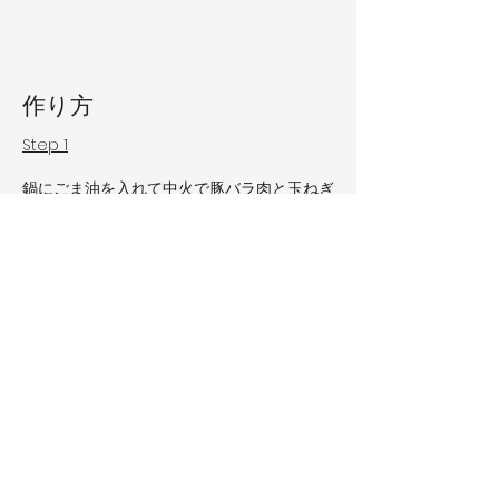
​作り方
Step 1
鍋にごま油を入れて中火で豚バラ肉と玉ねぎ
を炒めます。
Step 2
豚バラ肉に火が通ったら水を入れて中華スー
プの素、キムチ、お好みの具を入れます。
Step 3
最後に大人の辛味だれを入れて具材に火が通
ったら完成