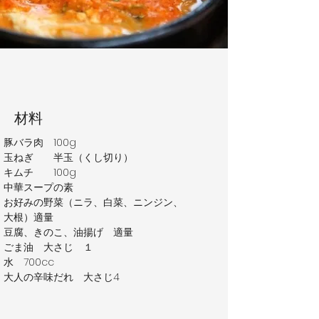
​材料
・豚バラ肉　100g
・玉ねぎ　　半玉（くし切り）　　
・キムチ　　100g
・中華スープの素
・お好みの野菜（ニラ、白菜、ニンジン、
　大根）適量
・豆腐、きのこ、油揚げ　適量
・ごま油　大さじ　１
・水　700cc
・大人の辛味だれ　大さじ4