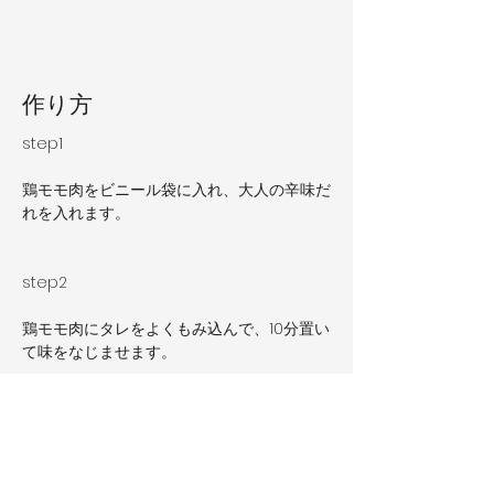
​作り方
step1
鶏モモ肉をビニール袋に入れ、大人の辛味だ
れを入れます。
step2
鶏モモ肉にタレをよくもみ込んで、10分置い
て味をなじませます。
step3
フライパンにサラダ油を入れ中火で皮側を下
にして、蓋をして4分焼きます。