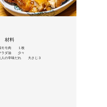
​材料
鶏モモ肉　　１枚
サラダ油　　少々
大人の辛味だれ　　大さじ３